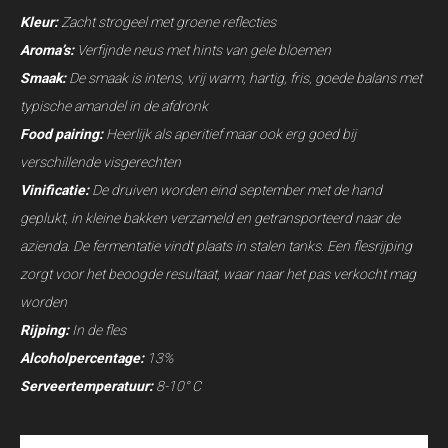
Kleur:
Zacht strogeel met groene reflecties
Aroma’s:
Verfijnde neus met hints van gele bloemen
Smaak:
De smaak is intens, vrij warm, hartig, fris, goede balans met
typische amandel in de afdronk
Food pairing:
Heerlijk als aperitief maar ook erg goed bij
verschillende visgerechten
Vinificatie:
De druiven worden eind september met de hand
geplukt, in kleine bakken verzameld en getransporteerd naar de
azienda. De fermentatie vindt plaats in stalen tanks. Een flesrijping
zorgt voor het beoogde resultaat, waar naar het pas verkocht mag
worden
Rijping:
In de fles
Alcoholpercentage:
13%
Serveertemperatuur:
8-10° C