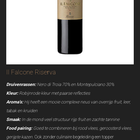
Il Falcone Riserva
Druivenrassen:
Nero di Troia 70% en Montepulciano 30%
Kleur:
Robijnrode kleur met paarse reflecties
Aroma’s:
Hij heeft een mooie complexe neus van overrijp fruit, leer,
tabak en kruiden
Smaak:
In de mond veel structuur rijp fruit en zachte tannine
Food pairing:
Goed te combineren bij rood vlees, geroosterd vlees,
gerijpte kazen.
Ook zonder culinaire begeleiding een topper