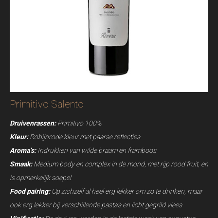
Primitivo Salento
Druivenrassen:
Primitivo 100%
Kleur:
Robijnrode kleur met paarse reflecties
Aroma’s:
Indrukken van wilde braam en framboos
Smaak:
Medium body en complex in de mond, met rijp rood fruit, en
is opmerkelijk soepel
Food pairing:
Op zichzelf al heel erg lekker om zo te drinken, maar
ook erg lekker bij verschillende pasta’s en licht gegrild vlees