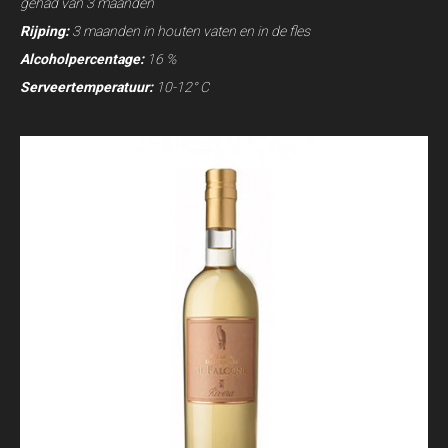
gehad van 3 maanden
Rijping:
3 maanden in houten vaten en in de fles
Alcoholpercentage:
16 %
Serveertemperatuur:
10-12° C