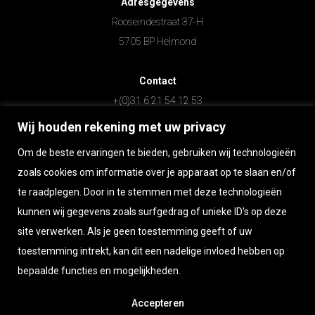
Adresgegevens
Rooseindestraat 37-H
5705 BP Helmond
Contact
+(0)31 6 21 54 12 53
info@nuovasardegna.nl
Wij houden rekening met uw privacy
Om de beste ervaringen te bieden, gebruiken wij technologieën
Openingstijden
zoals cookies om informatie over je apparaat op te slaan en/of
Maandag t/m zaterdag op afspraak
te raadplegen. Door in te stemmen met deze technologieën
Zondag gesloten
kunnen wij gegevens zoals surfgedrag of unieke ID's op deze
site verwerken. Als je geen toestemming geeft of uw
Wilt u persoonlijk langskomen?
toestemming intrekt, kan dit een nadelige invloed hebben op
Bel of app Raimondo 06 215 412 53
bepaalde functies en mogelijkheden.
Accepteren