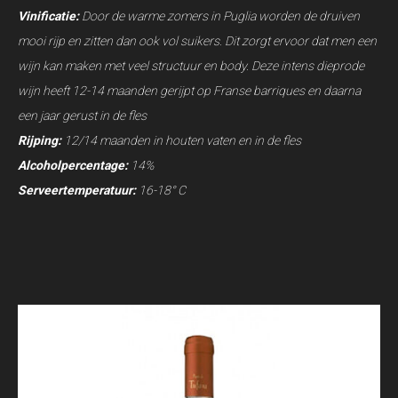
Vinificatie:
Door de warme zomers in Puglia worden de druiven
mooi rijp en zitten dan ook vol suikers. Dit zorgt ervoor dat men een
wijn kan maken met veel structuur en body. Deze intens dieprode
wijn heeft 12-14 maanden gerijpt op Franse barriques en daarna
een jaar gerust in de fles
Rijping:
12/14 maanden in houten vaten en in de fles
Alcoholpercentage:
14%
Serveertemperatuur:
16-18° C