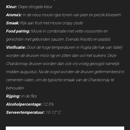
Kleur:
Diepe strogele kleur
Aroma’s:
In de neus mooie rijpe tonen van peer en perzik bloesem
Smaak:
Rijk aan fruit met mooie crispy zeste
Food pairing:
Mooie in combinatie met vette vissoorten en
gerechten met gebonden sauzen. Evenals Risotto en pasta’s
Vinificatie:
Door de hoge temperaturen in Puglia (de hak van Italië)
worden de druiven mooi rijp en zitten dan vol met suikers. Deze
Chardonnay druiven worden dan ook vrij vroeg geoogst namelijk
midden augustus. Na de oogst worden de druiven gefermenteerd in
cementen vaten, om de typische smaak van de Chardonnay te
behouden
Rijping:
In de fles
Alcoholpercentage:
12,5%
Serveertemperatuur:
10-12° C