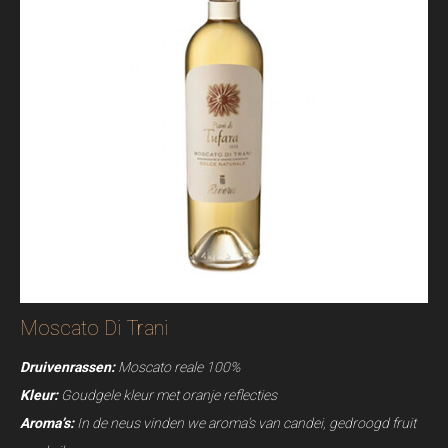
Moscato Di Trani
Druivenrassen:
Moscato reale 100%
Kleur:
Goudgele kleur met oranje reflecties
Aroma’s:
In de neus vinden we aroma’s van candei, gedroogd fruit