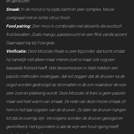
en abrikozen
Smaak:
In de mond is hij zijde zacht en zeer complex. Mooie
zoetgraad met en lichte citrus finish
Food pairing:
Zeer mooi in combinatie met desserts die exotisch
fruit bevatten. Zoals mango, passievrucht en een flink vanille accent.
Daarnaast top bij Foie-gras
Vinificatie:
Deze Moscato Reale is zeer bijzonder, dat komt omdat
hij namelijk niet alleen maar mieren zoet is maar ook nog een
bepaalde frisheid heeft. Veel dessertwijnen in Italië hebben een
passito methoden ondergaan, dat wil zeggen dat de druiven na de
oogst worden gedroogd op stromatten in de zon waardoor de wijn
zeer zoet en plakkerig wordt. Deze Moscato di trani is geen passito
maar wel heel warm van smaak. De rede van deze mooie smaak zit
hem in het laat oogsten van de druiven. Ze laten de druiven hangen
tot dat ze overrijp zijn. Vervolgens worden de druiven geoogst en
gevinifieerd. Het bijzondere is dat de wijn een hout rijping heeft