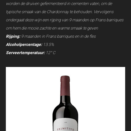
worden de druiven gefermenteerd in cementen vaten, om de
typische smaak van de Chardonnay te behouden. Vervolgens
ondergaat deze wijn een rijping van 9 maanden op Frans barriques
om hem die mooie zachte en warme smaak te geven
Rijping:
9 maanden in Frans barriques en in de fles
Alcoholpercentage:
13.5%
Serveertemperatuur:
12° C