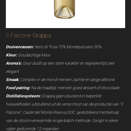
Il Falcone Grappa
Druivenrassen:
Nero di Troia 70% Montepulciano 30%
Kleur:
Goud
achtige kleur
Aroma’s:
Geur duidt op een sterk karakter en tegelijkertijd zeer
elegant
Smaak:
C
omplex in de mond met een zachte en lange afdronk
Food pairing:
Na de maaltijd, met een goed dessert of chocolade
Distillatiesysteem:
Grappa geproduceerd in beperkte
hoeveelheden uitsluitend uit de verse most van de productie van “Il
Falcone”, Castel del Monte Riserva DOC, gedistilleerd met behulp
van de stoom-verwarmde single-batch methode. Gerijpt in eiken
vaten gedurende 12 maanden