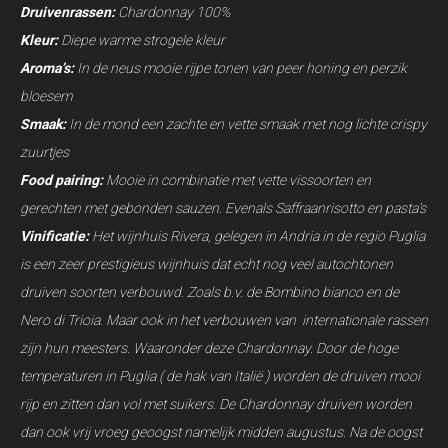
Druivenrassen:
Chardonnay 100%
Kleur:
Diepe warme strogele kleur
Aroma’s:
In de neus mooie rijpe tonen van peer honing en perzik
bloesem
Smaak:
In de mond een zachte en vette smaak met nog lichte crispy
zuurtjes
Food pairing:
Mooie in combinatie met vette vissoorten en
gerechten met gebonden sauzen. Evenals Saffraanrisotto en pasta’s
Vinificatie:
Het wijnhuis Rivera, gelegen in Andria in de regio Puglia
is een zeer prestigieus wijnhuis dat echt nog veel autochtonen
druiven soorten verbouwd. Zoals b.v. de Bombino bianco en de
Nero di Trioia. Maar ook in het verbouwen van internationale rassen
zijn hun meesters. Waaronder deze Chardonnay. Door de hoge
temperaturen in Puglia ( de hak van Italië ) worden de druiven mooi
rijp en zitten dan vol met suikers. De Chardonnay druiven worden
dan ook vrij vroeg geoogst namelijk midden augustus. Na de oogst