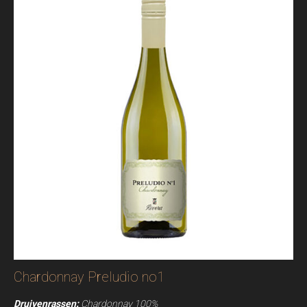
Chardonnay Preludio no1
Druivenrassen:
Chardonnay 100%