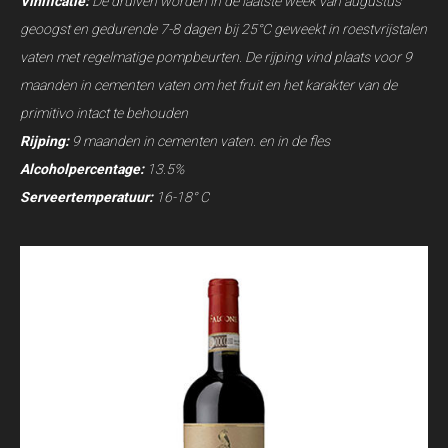
Vinificatie:
De druiven worden in de laatste week van augustus
geoogst en gedurende 7-8 dagen bij 25°C geweekt in roestvrijstalen
vaten met regelmatige pompbeurten. De rijping vind plaats voor 9
maanden in cementen vaten om het fruit en het karakter van de
primitivo intact te behouden
Rijping:
9 maanden in cementen vaten. en in de fles
Alcoholpercentage:
13.5%
Serveertemperatuur:
16-18° C