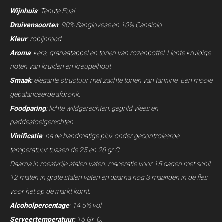
Wijnhuis
: Tenute Fusi
Druivensoorten
: 90% Sangiovese en 10% Canaiolo
Kleur
: robijnrood
Aroma
: kers, granaatappel en tonen van rozenbottel. Lichte kruidige
noten van kruiden en kreupelhout
Smaak
: elegante structuur met zachte tonen van tannine. Een mooie
gebalanceerde afdronk.
Foodparing
: lichte wildgerechten, gegrild vlees en
paddestoelgerechten.
Vinificatie
: na de handmatige pluk onder gecontroleerde
temperatuur tussen de 25 en 26 gr C.
Daarna in roestvrije stalen vaten, maceratie voor 15 dagen met schil.
12 maten in grote stalen vaten en daarna nog 3 maanden in de fles
voor het op de markt komt.
Alcoholpercentage
: 14.5% vol.
Serveertemperatuur
: 16 Gr. C.