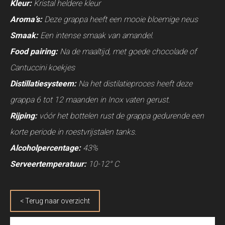
Kleur:
Kristal heldere kleur
Aroma’s:
Deze grappa heeft een mooie bloemige neus
Smaak:
Een intense smaak van amandel.
Food pairing:
Na de maaltijd, met goede chocolade of
Cantuccini koekjes
Distillatiesysteem:
Na het distilatieproces heeft deze
grappa 6 tot 12 maanden in Inox vaten gerust.
Rijping:
vóór het bottelen rust de grappa gedurende een
korte periode in roestvrijstalen tanks.
Alcoholpercentage:
43%
Serveertemperatuur:
10-12° C
< Terug naar overzicht