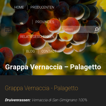
HOME
PRODUCENTEN
HOME
PROVINCIES
PRODUCENTEN
Zoeken:
Zoeken:
RELATIEGESCHENKEN
PROVINCIES
BLOG
RELATIEGESCHENKEN
CONTACT
Grappa Vernaccia – Palagetto
BLOG
CONTACT
Grappa Vernaccia - Palagetto
Druivenrassen:
Vernaccia di San Gimignano 100%