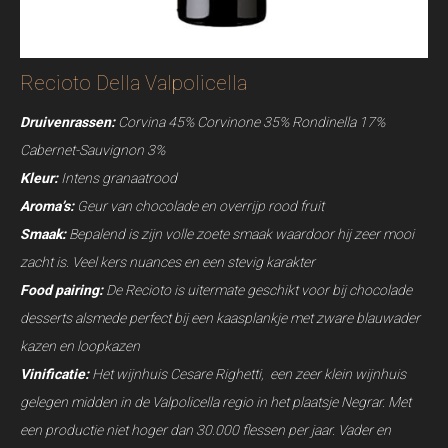
Recioto Della Valpolicella
Druivenrassen:
Corvina 45% Corvinone 35% Rondinella 17%
Cabernet-Sauvignon 3%
Kleur:
Intens granaatrood
Aroma’s:
Geur van chocolade en overrijp rood fruit
Smaak:
Bepalend is zijn volle zoete smaak waardoor hij zeer mooi
zacht is. Veel kers nuances en een stevig karakter
Food pairing:
De Recioto is uitermate geschikt voor bij chocolade
desserts alsmede perfect bij een kaasplankje met zware blauwader
kazen en loopkazen
Vinificatie:
Het wijnhuis Cesare Righetti, een zeer klein wijnhuis
gelegen midden in de Valpolicella regio in het plaatsje Negrar. Met
een productie niet hoger dan 30.000 flessen per jaar. Vader en