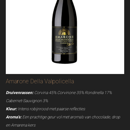
Amarone Della Valpolicella
Druivenrassen:
Corvina 45% Corvinone 35% Rondinella 17%
Cabernet-Sauvignon 3%
Kleur:
Intens robijnrood met paarse reflecties
Aroma’s:
Een prachtige geur vol met aroma’s van chocolade, drop
en Amarena kers