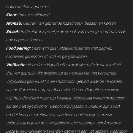
Cabernet-Sauvignon 3%
Kleur:
Intens robijnrood
Aroma’s:
Geuren van gebrande hazelnoten, bessen en kersen
Smaak:
In de afdronk proef je de smaak van overrijp roodfruit maar
ook peper en kaneel
Food pairing:
Deze wijn gaat uitstekend samen met gegrild,
roodvlees gerechten of wild en gerijpte kazen
Vinificatie:
Voor deze Valpolicella wordt alleen de beste kwaliteit
druiven gebruikt, die groeien op de heuvels van het beroemde
Valpolicella gebied. Dit is een historisch gebied waar de invloeden
van de Romeinen nog zichtbaar zijn. Casare Righetti is een klein
wijnhuis die alleen maar top kwaliteit Valpolicella wijnen produceert
samen met zijn dochter. Valpolicella ripasso is uniek in zijn soort
omdat het een combinatie is van twee soorten wijn: normale
Valpolicella wijn en de overgebleven gist restanten van Amarone.
Deze twee ingrediënten worden samen in één vat gedaan, waardoor