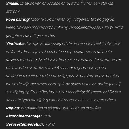
Smaak:
Smaken van chocolade en overrijp fruit en een stevige
afdronk
Food pairing:
Mooi te combineren bij wildgerechten en gegrild
vlees. Ook een mooie combinatie bij verschillende kazen, zoals extra
gerijpte en de pittige soorten
Vinificatie:
De wijn is afkomstig uit de beroemde streek Colle Ceré
in Veneto. Een wijn met een befaamd prestige, alleen de beste
druiven worden gebruikt voor het maken van deze Amarone. Na de
pluk worden de druiven 4 tot 5 maanden gedroogd op riet
gevlochten matten, en daarna volgt pas de persing. Na de persing
wordt de wijn gefermenteerd op inox stalen vaten en ondergaat hij
een rijping op Frans Barriques voor maarliefst 60 maanden! Dit om
de echte typische rijping van de Amarone classico te garanderen
Rijping:
60 maanden in eikenhouten vaten en in de fles
Alcoholpercentage:
16 %
Serveertemperatuur:
18° C