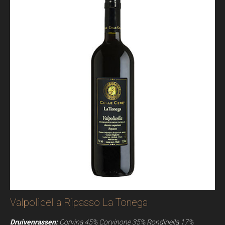
Valpolicella Ripasso La Tonega
Druivenrassen:
Corvina 45% Corvinone 35% Rondinella 17%