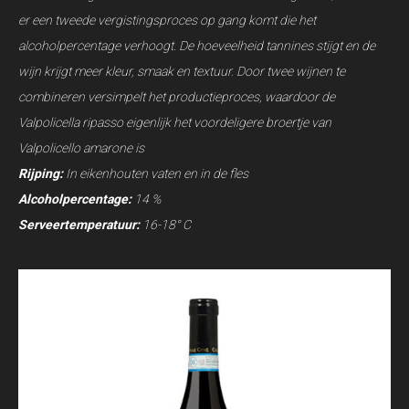
er een tweede vergistingsproces op gang komt die het
alcoholpercentage verhoogt. De hoeveelheid tannines stijgt en de
wijn krijgt meer kleur, smaak en textuur. Door twee wijnen te
combineren versimpelt het productieproces, waardoor de
Valpolicella ripasso eigenlijk het voordeligere broertje van
Valpolicello amarone is
Rijping:
In eikenhouten vaten en in de fles
Alcoholpercentage:
14 %
Serveertemperatuur:
16-18° C