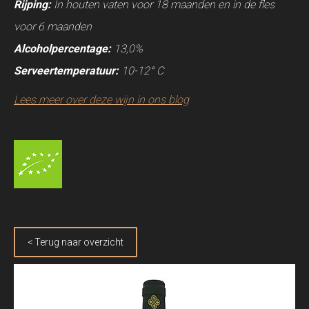
Rijping:
In houten vaten voor 18 maanden en in de fles
voor 6 maanden
Alcoholpercentage:
13,0%
Serveertemperatuur:
10-12° C
Lees meer over deze wijn in ons blog
< Terug naar overzicht