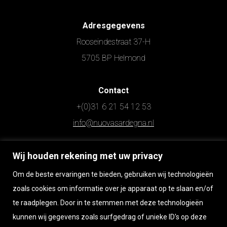
Adresgegevens
Rooseindestraat 37-H
5705 BP Helmond
Contact
+(0)31 6 21 54 12 53
info@nuovasardegna.nl
Wij houden rekening met uw privacy
Openingstijden
Maandag t/m zaterdag op afspraak
Om de beste ervaringen te bieden, gebruiken wij technologieën
Zondag gesloten
zoals cookies om informatie over je apparaat op te slaan en/of
te raadplegen. Door in te stemmen met deze technologieën
kunnen wij gegevens zoals surfgedrag of unieke ID's op deze
Wilt u persoonlijk langskomen?