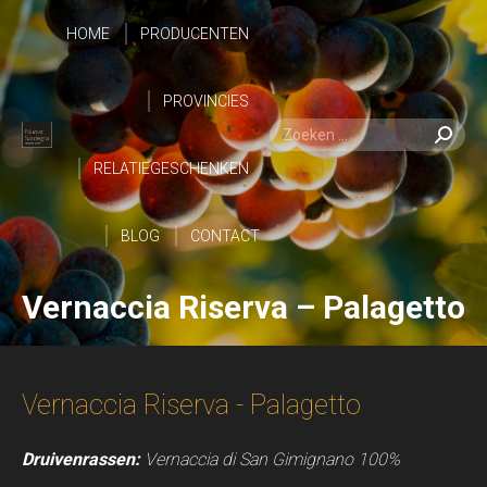
HOME
PRODUCENTEN
HOME
PROVINCIES
PRODUCENTEN
Zoeken:
Zoeken:
RELATIEGESCHENKEN
PROVINCIES
BLOG
RELATIEGESCHENKEN
CONTACT
Vernaccia Riserva – Palagetto
BLOG
CONTACT
Vernaccia Riserva - Palagetto
Druivenrassen:
Vernaccia di San Gimignano 100%