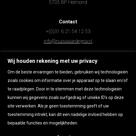
5705 BP Helmond
Contact
+(0)31 6 21 54 12 53
info@nuovasardegna.nl
Wij houden rekening met uw privacy
Openingstijden
Maandag t/m zaterdag op afspraak
Om de beste ervaringen te bieden, gebruiken wij technologieën
Zondag gesloten
zoals cookies om informatie over je apparaat op te slaan en/of
te raadplegen. Door in te stemmen met deze technologieën
kunnen wij gegevens zoals surfgedrag of unieke ID's op deze
Wilt u persoonlijk langskomen?
site verwerken. Als je geen toestemming geeft of uw
Bel of app Raimondo 06 215 412 53
toestemming intrekt, kan dit een nadelige invloed hebben op
bepaalde functies en mogelijkheden.