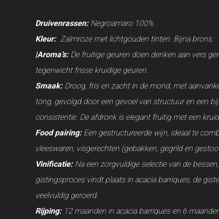
Druivenrassen:
Negroamaro 100%
Kleur:
Zalmroze met lichtgouden tinten. Bijna brons.
|Aroma’s:
De fruitige geuren doen denken aan vers geri
tegenwicht frisse kruidige geuren.
Smaak:
Droog, fris en zacht in de mond, met aanvanke
tong, gevolgd door een gevoel van structuur en een bi
consistentie. De afdronk is elegant fruitig met een krui
Food pairing:
Een gestructureerde wijn, ideaal te comb
vleeswaren, visgerechten (gebakken, gegrild en gestoof
Vinificatie:
Na een zorgvuldige selectie van de bessen,
gistingsproces vindt plaats in acacia barriques, de gi
veelvuldig geroerd.
Rijping:
12 maanden in acacia barriques en 6 maanden 