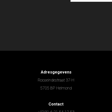
Adresgegevens
Rooseindestraat 37-H
5705 BP Helmond
Contact