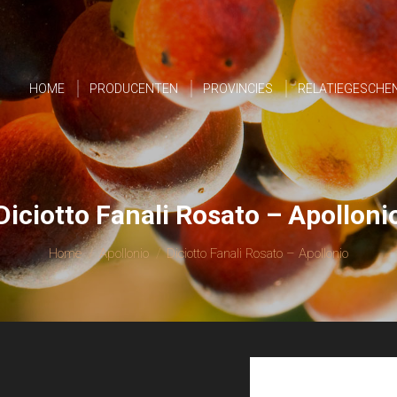
HOME
PRODUCENTEN
PROVINCIES
RELATIEGESCHE
HOME
PRODUCENTEN
PROVINCIES
RELATIEGESCHE
Diciotto Fanali Rosato – Apolloni
Je bent hier:
Home
Apollonio
Diciotto Fanali Rosato – Apollonio