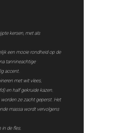
jpte kersen, met als
lijk een mooie rondheid op de
jna tannineachtige
dig accent.
ineren met wit vlees,
d) en half gekruide kazen.
 worden ze zacht geperst. Het
stende massa wordt vervolgens
in de fles.