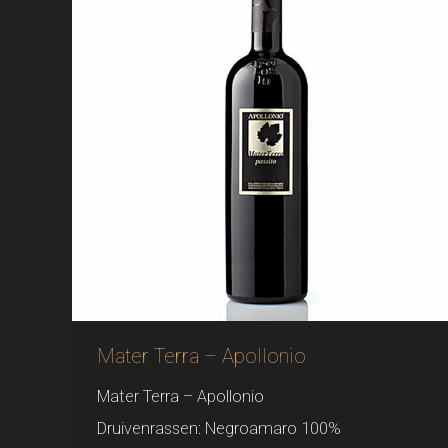
Mater Terra – Apollonio
Mater Terra – Apollonio
Druivenrassen: Negroamaro 100%