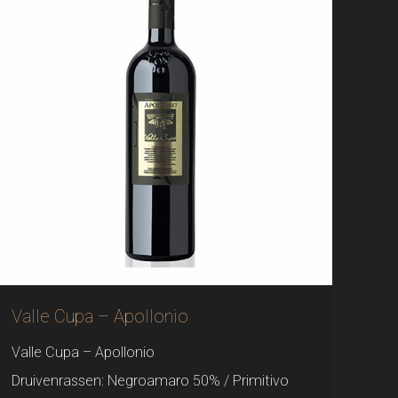
Valle Cupa – Apollonio
Valle Cupa – Apollonio
Druivenrassen: Negroamaro 50% / Primitivo