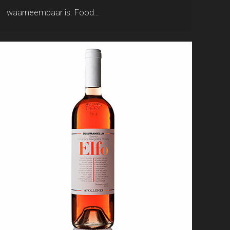
waarneembaar is. Food…