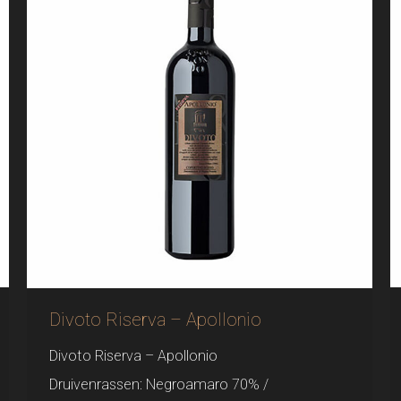
Divoto Riserva – Apollonio
Divoto Riserva – Apollonio
Druivenrassen: Negroamaro 70% /