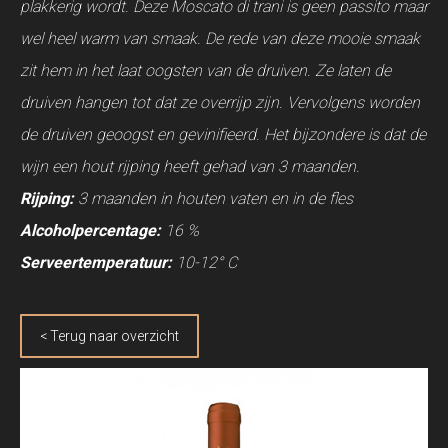
plakkerig wordt. Deze Moscato di trani is geen passito maar
wel heel warm van smaak. De rede van deze mooie smaak
zit hem in het laat oogsten van de druiven. Ze laten de
druiven hangen tot dat ze overrijp zijn. Vervolgens worden
de druiven geoogst en gevinifieerd. Het bijzondere is dat de
wijn een hout rijping heeft gehad van 3 maanden.
Rijping:
3 maanden in houten vaten en in de fles
Alcoholpercentage:
16 %
Serveertemperatuur:
10-12° C
< Terug naar overzicht