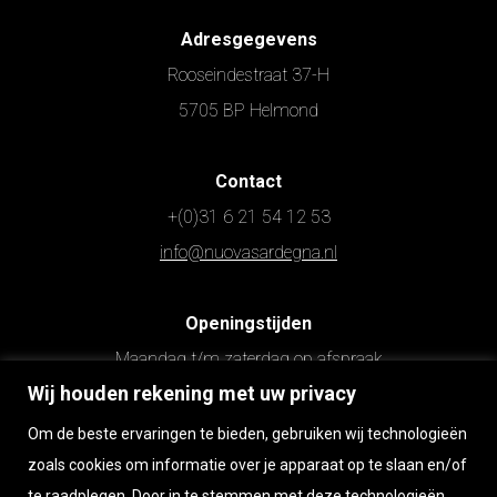
Adresgegevens
Rooseindestraat 37-H
5705 BP Helmond
Contact
+(0)31 6 21 54 12 53
info@nuovasardegna.nl
Openingstijden
Maandag t/m zaterdag op afspraak
Wij houden rekening met uw privacy
Zondag gesloten
Om de beste ervaringen te bieden, gebruiken wij technologieën
Wilt u persoonlijk langskomen?
zoals cookies om informatie over je apparaat op te slaan en/of
te raadplegen. Door in te stemmen met deze technologieën