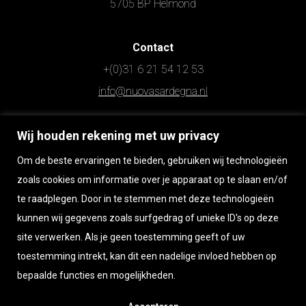
5705 BP Helmond
Contact
+(0)31 6 21 54 12 53
info@nuovasardegna.nl
Wij houden rekening met uw privacy
Openingstijden
Maandag t/m zaterdag op afspraak
Om de beste ervaringen te bieden, gebruiken wij technologieën
Zondag gesloten
zoals cookies om informatie over je apparaat op te slaan en/of
te raadplegen. Door in te stemmen met deze technologieën
kunnen wij gegevens zoals surfgedrag of unieke ID's op deze
Wilt u persoonlijk langskomen?
site verwerken. Als je geen toestemming geeft of uw
Bel of app Raimondo 06 215 412 53
toestemming intrekt, kan dit een nadelige invloed hebben op
bepaalde functies en mogelijkheden.