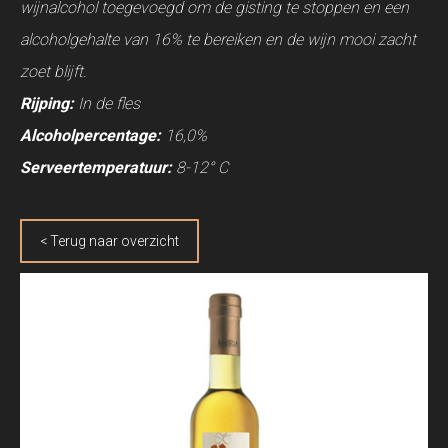
wijnalcohol toegevoegd om de gisting te stoppen en een
alcoholgehalte van 16% te bereiken en de wijn mooi zacht
zoet blijft.
Rijping:
In de fles
Alcoholpercentage:
16,0%
Serveertemperatuur:
8-12° C
< Terug naar overzicht