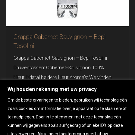
Grappa Cabernet Sauvignon – Bepi
Tosolini
Grappa Cabernet Sauvignon – Bepi Tosolini
Druivenrassen: Cabernet-Sauvignon 100%
Kleur: Kristal heldere kleur Aroma’s: We vinden
aroma’s van zwarte bes en specerijen Smaak:
Wij houden rekening met uw privacy
Een grappa met een sterk karakter en
Om de beste ervaringen te bieden, gebruiken wij technologieën
aanhoudend, ook elegant en droog Food pairing:
zoals cookies om informatie over je apparaat op te slaan en/of
Na de maaltijd, met goede chocolade
te raadplegen. Door in te stemmen met deze technologieën
Distillatiesysteem: Door middel van discontinue
kunnen wij gegevens zoals surfgedrag of unieke ID's op deze
site verwerken. Als je geen toestemming geeft of uw