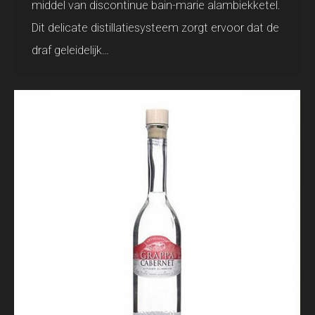
middel van discontinue bain-marie alambiekketel.
Dit delicate distillatiesysteem zorgt ervoor dat de
draf geleidelijk…