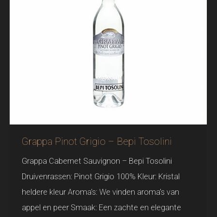
Grappa Pinot Grigio – Bepi Tosolini
Grappa Cabernet Sauvignon – Bepi Tosolini
Druivenrassen: Pinot Grigio 100% Kleur: Kristal
heldere kleur Aroma’s: We vinden aroma’s van
appel en peer Smaak: Een zachte en elegante