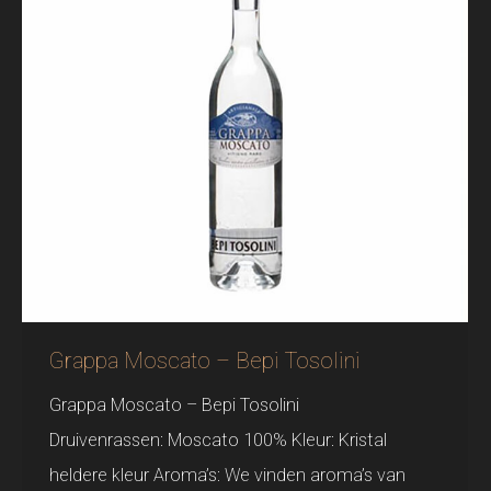
Grappa Moscato – Bepi Tosolini
Grappa Moscato – Bepi Tosolini
Druivenrassen: Moscato 100% Kleur: Kristal
heldere kleur Aroma’s: We vinden aroma’s van