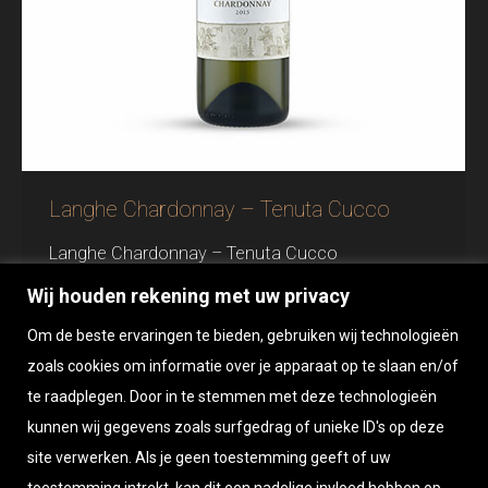
Langhe Chardonnay – Tenuta Cucco
Langhe Chardonnay – Tenuta Cucco
Druivenrassen: Chardonnay 100% Kleur: Prachtig
Wij houden rekening met uw privacy
strogeel met gouden reflecties Aroma’s: In de
Om de beste ervaringen te bieden, gebruiken wij technologieën
neus vinden we sinaasappelbloesem geblend
zoals cookies om informatie over je apparaat op te slaan en/of
met fruitige tonen van rijpe appel en een lichte
te raadplegen. Door in te stemmen met deze technologieën
hint van banaan, ananas en toast. Smaak: Satijn
kunnen wij gegevens zoals surfgedrag of unieke ID's op deze
site verwerken. Als je geen toestemming geeft of uw
zacht in de mond, mooi vettig en een lange
toestemming intrekt, kan dit een nadelige invloed hebben op