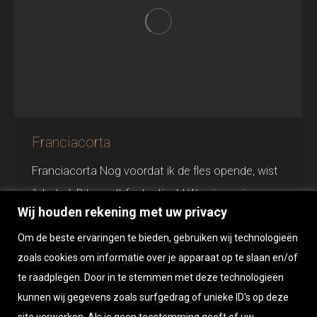
Franciacorta
Franciacorta Nog voordat ik de fles opende, wist
ik het al. Dit wordt fantastisch! We gingen immers
Wij houden rekening met uw privacy
een Franciacorta drinken en dan weet ik een ding:
Om de beste ervaringen te bieden, gebruiken wij technologieën
dat wordt genieten. En als het om wijn gaat,
zoals cookies om informatie over je apparaat op te slaan en/of
moeten we ervan kunnen genieten. Toch? Niet
te raadplegen. Door in te stemmen met deze technologieën
voor niets hebben de Italianen het gezegde ‘La
kunnen wij gegevens zoals surfgedrag of unieke ID's op deze
vita è troppo breve per…
site verwerken. Als je geen toestemming geeft of uw