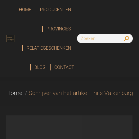
HOME
PRODUCENTEN
HOME
PROVINCIES
PRODUCENTEN
Zoeken:
Zoeken:
RELATIEGESCHENKEN
PROVINCIES
BLOG
RELATIEGESCHENKEN
CONTACT
BLOG
CONTACT
Je bent hier:
Home
Schrijver van het artikel Thijs Valkenburg